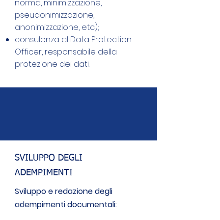
norma, minimizzazione,
pseudonimizzazione,
anonimizzazione, etc);
consulenza al Data Protection
Officer, responsabile della
protezione dei dati.
SVILUPPO DEGLI
ADEMPIMENTI
Sviluppo e redazione degli
adempimenti documentali: